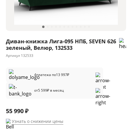
Диван-книжка Лига-095 НПБ, SEVEN 626
зеленый, Велюр, 132533
Артикул
132533
4
платежа по
13 997
₽
от
5 599
₽ в месяц
55 990 ₽
Узнать о снижении цены