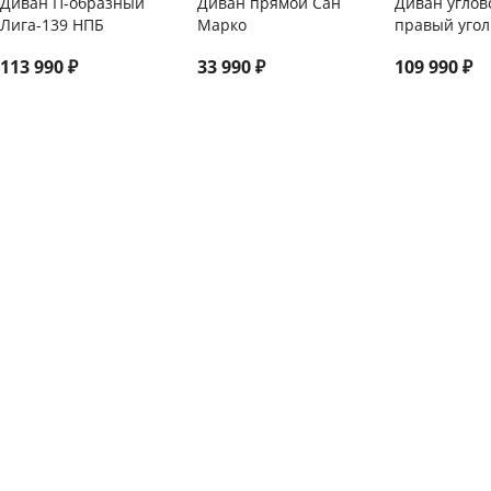
Диван П-образный
Диван прямой Сан
Диван углов
Лига-139 НПБ
Марко
правый угол
113 990
₽
33 990
₽
109 990
₽