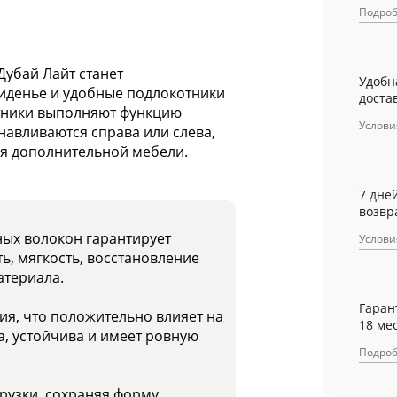
Подро
Дубай Лайт станет
Удобн
иденье и удобные подлокотники
достав
тники выполняют функцию
Услови
навливаются справа или слева,
ия дополнительной мебели.
7 дне
возвр
ных волокон гарантирует
Услови
ь, мягкость, восстановление
атериала.
Гаран
я, что положительно влияет на
18 ме
а, устойчива и имеет ровную
Подро
рузки, сохраняя форму.