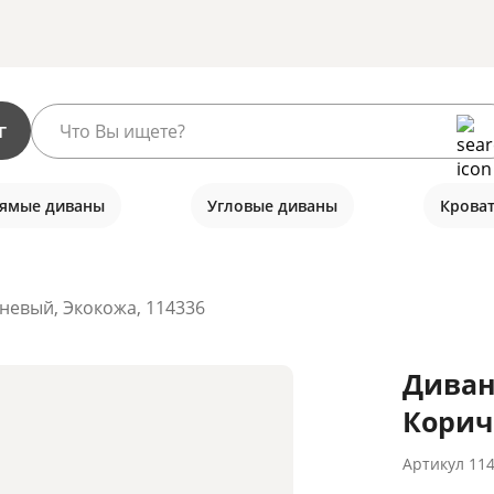
г
ямые диваны
Угловые диваны
Крова
невый, Экокожа, 114336
Диван
Корич
Артикул
11