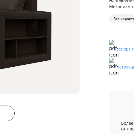
Наполнени
Механизм 
Все характ
Паспорт 
Инструкц
Более
от пр