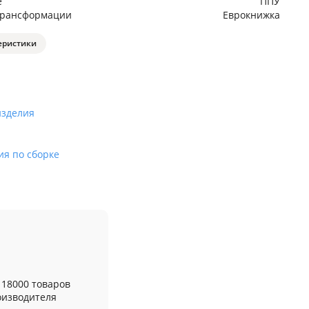
е
ППУ
трансформации
Еврокнижка
еристики
изделия
ия по сборке
 18000 товаров
оизводителя