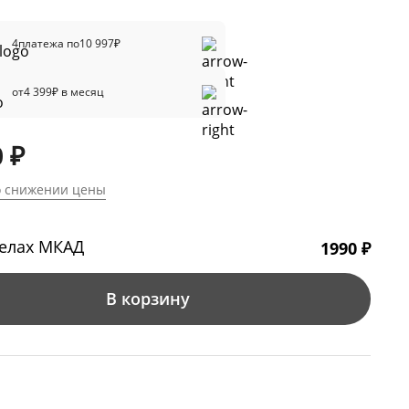
4
платежа по
10 997
₽
от
4 399
₽ в месяц
 ₽
о снижении цены
делах МКАД
1990 ₽
В корзину