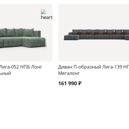
Лига-052 НПБ Лонг
Диван П-образный Лига-139 Н
льный
Мегалонг
161 990
₽