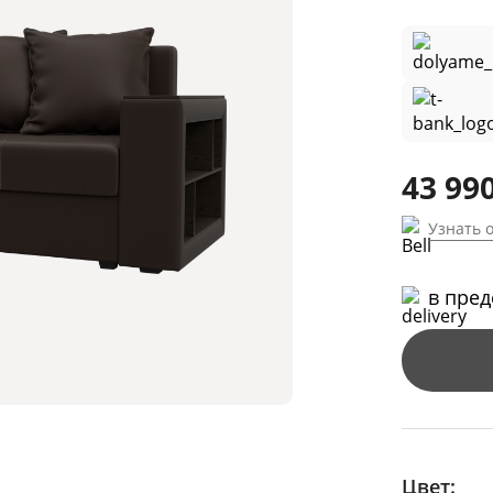
43 990
Узнать 
в пре
Цвет: