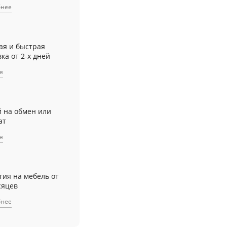
бнее
ая и быстрая
ка от 2-х дней
я
й на обмен или
ат
я
тия на мебель от
сяцев
бнее