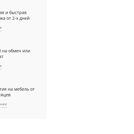
ая и быстрая
ка от 2-х дней
я
й на обмен или
ат
я
тия на мебель от
сяцев
бнее