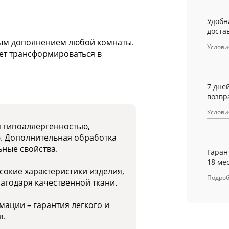
Удобн
достав
ным дополнением любой комнаты.
Услови
ет трансформироваться в
7 дне
возвр
Услови
я гипоаллергенностью,
ю. Дополнительная обработка
ные свойства.
Гаран
18 ме
окие характеристики изделия,
Подро
лагодаря качественной ткани.
мации – гарантия легкого и
я.