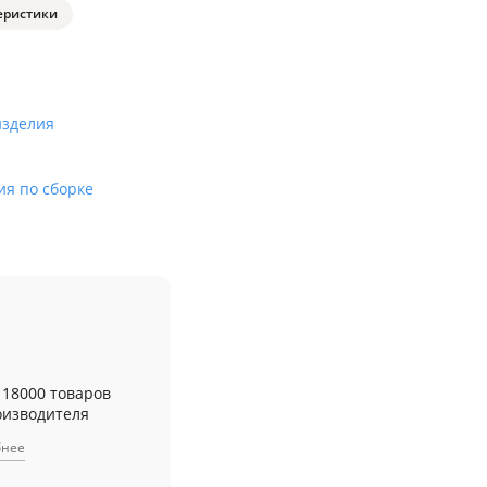
еристики
изделия
ия по сборке
 18000 товаров
оизводителя
бнее