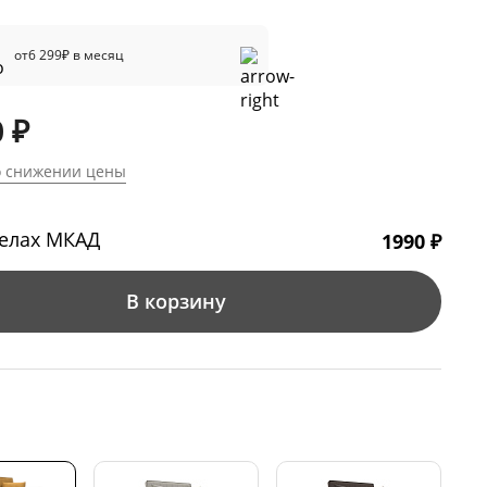
от
6 299
₽ в месяц
 ₽
о снижении цены
делах МКАД
1990 ₽
В корзину