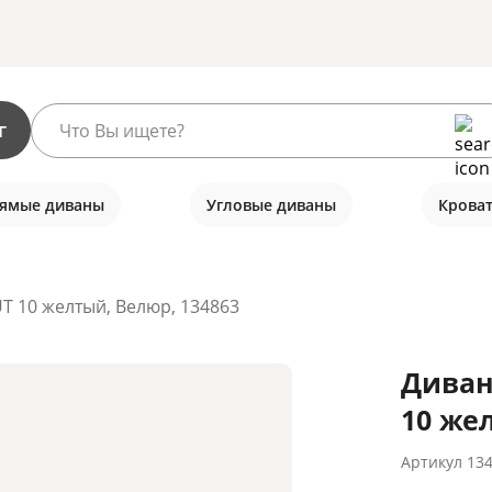
г
ямые диваны
Угловые диваны
Крова
UT 10 желтый, Велюр, 134863
Диван
10 же
Артикул
13