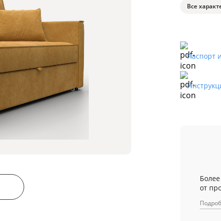
Все характ
Паспорт 
Инструкц
Более
от пр
Подро