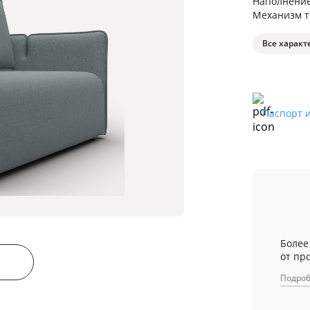
Наполнени
Механизм 
Все характ
Паспорт 
Более
от пр
Подро