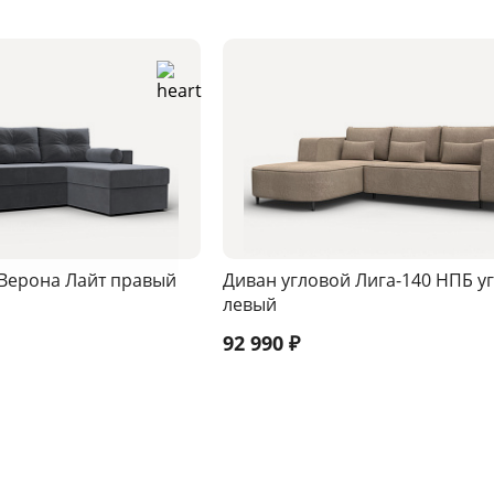
 Верона Лайт правый
Диван угловой Лига-140 НПБ у
левый
92 990
₽