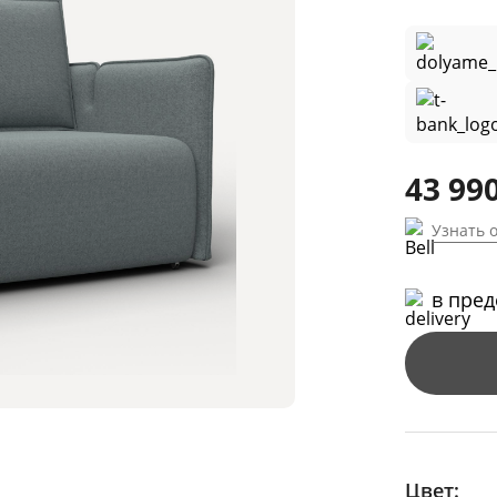
43 990
Узнать 
в пре
Цвет: