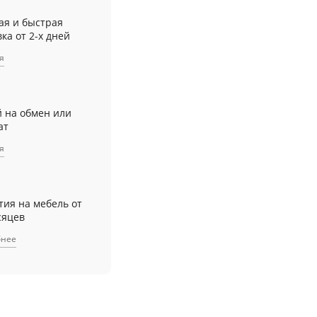
ая и быстрая
ка от 2-х дней
я
й на обмен или
ат
я
тия на мебель от
сяцев
бнее