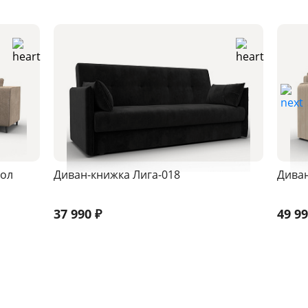
гол
Диван-книжка Лига-018
Дива
37 990
₽
49 9