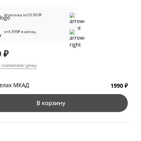
4
платежа по
10 997
₽
от
4 399
₽ в месяц
 ₽
о снижении цены
делах МКАД
1990 ₽
В корзину