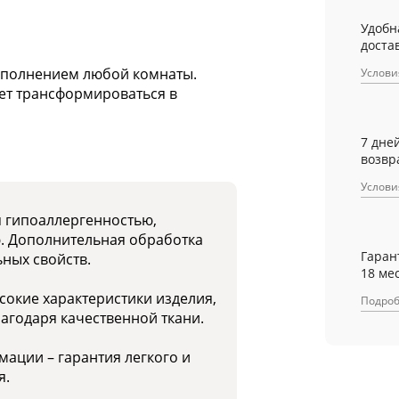
Удобн
достав
ополнением любой комнаты.
Услови
ет трансформироваться в
7 дне
возвр
Услови
я гипоаллергенностью,
ю. Дополнительная обработка
Гаран
ных свойств.
18 ме
окие характеристики изделия,
Подро
лагодаря качественной ткани.
мации – гарантия легкого и
я.