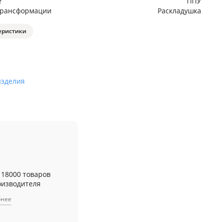
е
ППУ
трансформации
Раскладушка
еристики
изделия
 18000 товаров
оизводителя
бнее