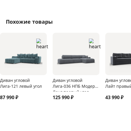
Похожие товары
Диван угловой
Диван угловой
Диван углов
Лига-121 левый угол
Лига-036 НПБ Модерн
Лайт правый
Лонг правый угол
87 990
₽
125 990
₽
43 990
₽