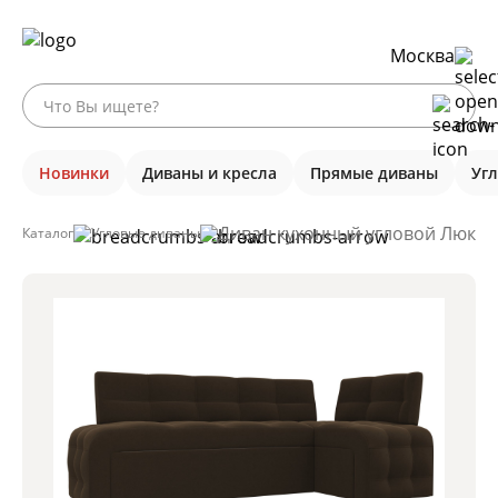
Москва
Новинки
Диваны и кресла
Прямые диваны
Уг
Диван кухонный угловой Люксор
Каталог
Угловые диваны