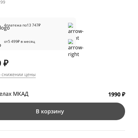
599
4
платежа по
13 747
₽
от
5 499
₽ в месяц
 ₽
о снижении цены
делах МКАД
1990 ₽
В корзину