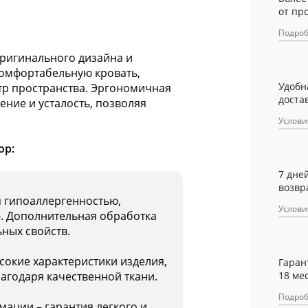
от пр
Подро
ригинального дизайна и
комфортабельную кровать,
Удобн
тр пространства. Эргономичная
достав
ние и усталость, позволяя
Услови
ор:
7 дне
возвр
я гипоаллергенностью,
Услови
ю. Дополнительная обработка
ных свойств.
окие характеристики изделия,
Гаран
лагодаря качественной ткани.
18 ме
Подро
мации – гарантия легкого и