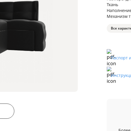
Ткань
Наполнени
Механизм 
Все характ
Паспорт 
Инструкц
Более