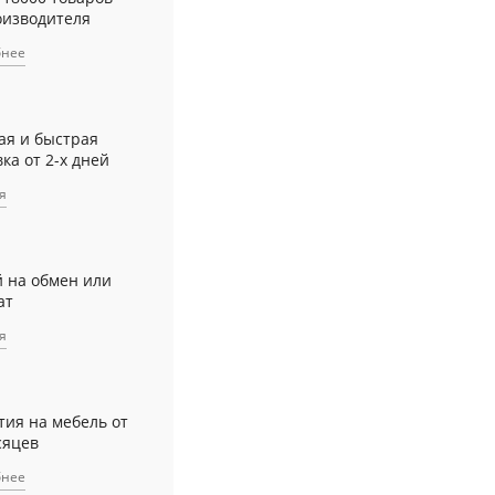
оизводителя
бнее
ая и быстрая
ка от 2-х дней
я
й на обмен или
ат
я
тия на мебель от
сяцев
бнее