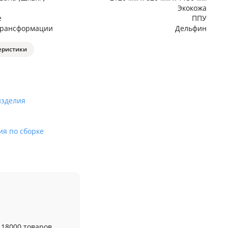
Экокожа
е
ППУ
трансформации
Дельфин
еристики
изделия
ия по сборке
 18000 товаров