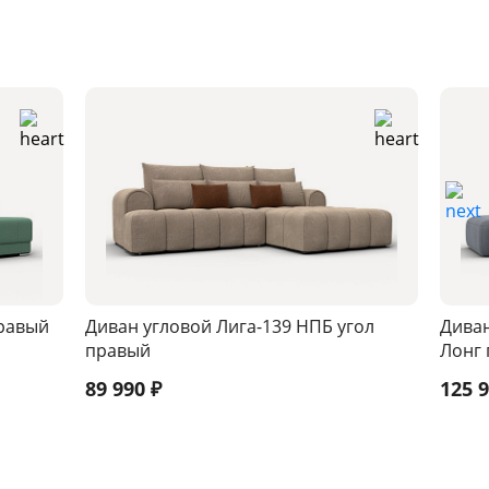
правый
Диван угловой Лига-139 НПБ угол
Диван
правый
Лонг 
89 990
₽
125 