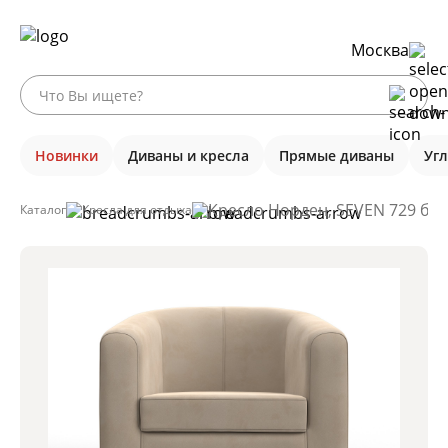
Москва
Новинки
Диваны и кресла
Прямые диваны
Уг
Кресло Норден, SEVEN 729 бе
Каталог
Кресла для отдыха