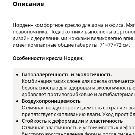
Описание
Норден– комфортное кресло для дома и офиса. Мяг
позвоночника. Подлокотники выполнены в эргон
дизайн с деревянными ножками великолепно впиш
имеет компактные общие габариты: 71×77×72 см.
Особенности кресла Норден:
Гипоаллергенность и экологичность
Комбинация таких слоев для кресла отличаетс
безопасностью для здоровья и экологичность
добавляет противогрибковые и антибактериаль
Воздухопроницаемость
Отличная воздухопроницаемость сохраняет выс
препятствует скапливанию влаги. Уход прост б
Стойкость к деформации и эластичность
Отличная эластичность и устойчивость к дефор
быстрого восстановления формы после сидени