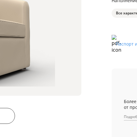
Наполнени
Все характ
Паспорт 
Более
от пр
Подро