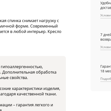
Удобн
достав
Услови
кая спинка снимает нагрузку с
омичной форме. Современный
ется в любой интерьер. Кресло
7 дне
возвр
Услови
Гаран
я гипоаллергенностью,
18 ме
ю. Дополнительная обработка
ные свойства.
Подро
окие характеристики изделия,
лагодаря качественной ткани.
мации – гарантия легкого и
я.