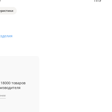
е
ППУ
еристики
изделия
 18000 товаров
оизводителя
бнее