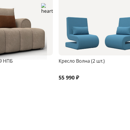
9 НПБ
Кресло Волна (2 шт.)
55 990
₽