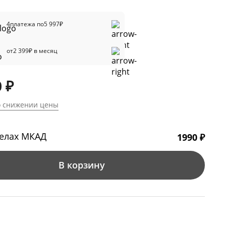
4
платежа по
5 997
₽
от
2 399
₽ в месяц
 ₽
о снижении цены
делах МКАД
1990 ₽
В корзину