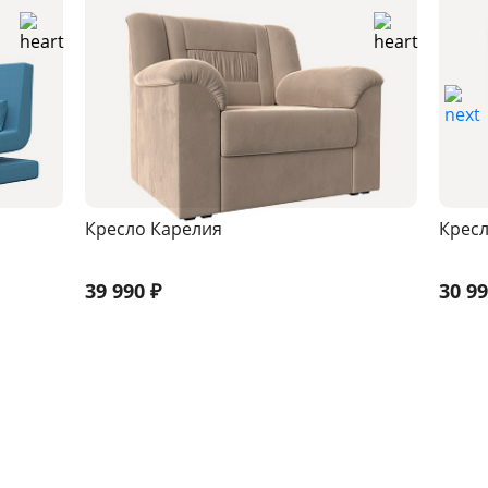
Кресло Карелия
Кресл
39 990
₽
30 9