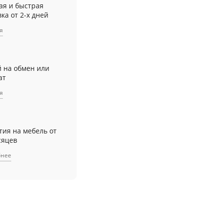
ая и быстрая
ка от 2-х дней
я
й на обмен или
ат
я
тия на мебель от
сяцев
бнее