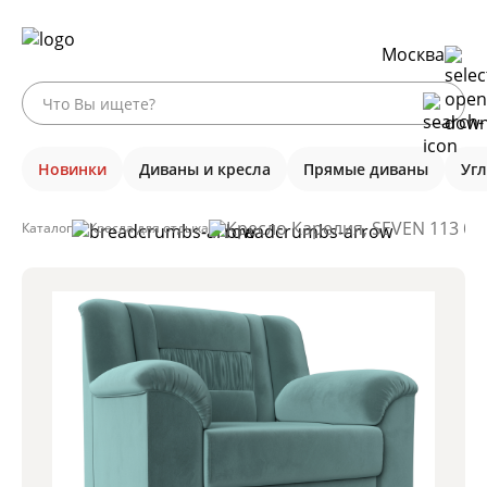
Москва
Новинки
Диваны и кресла
Прямые диваны
Уг
Кресло Карелия, SEVEN 113 б
Каталог
Кресла для отдыха