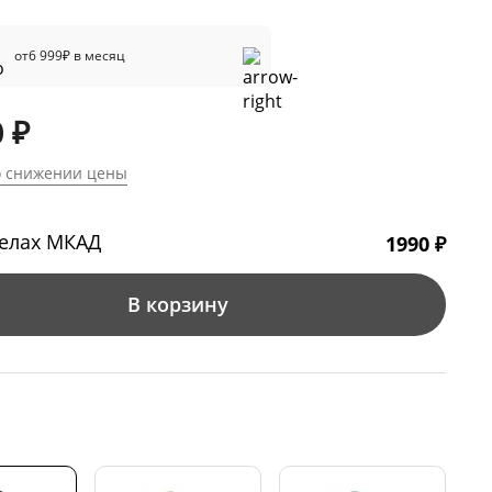
от
6 999
₽ в месяц
 ₽
о снижении цены
делах МКАД
1990 ₽
В корзину