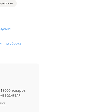
еристики
изделия
ия по сборке
 18000 товаров
оизводителя
бнее