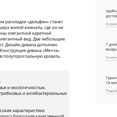
Удобн
достав
м раскладки «дельфин» станет
Услови
ера жилой комнаты, где он не
ены элегантной каретной
элегантный вид. Две небольшие
7 дне
т. Дизайн дивана дополнен
возвр
Конструкция дивана «Мечта»
в полутороспальную кровать.
Услови
Гаран
я
18 ме
вья и экологичностью.
Подро
грибковых и антибактериальных
сокие характеристики
 прост благодаря качественной