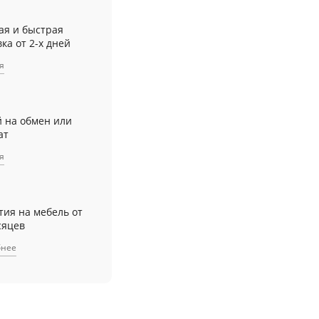
ая и быстрая
ка от 2-х дней
я
й на обмен или
ат
я
тия на мебель от
сяцев
бнее