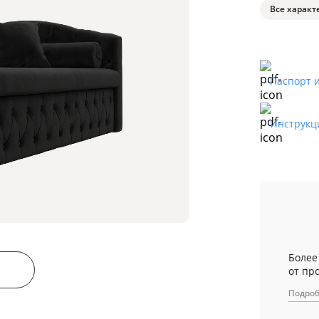
Все характ
Паспорт 
Инструкц
Более
от пр
Подро