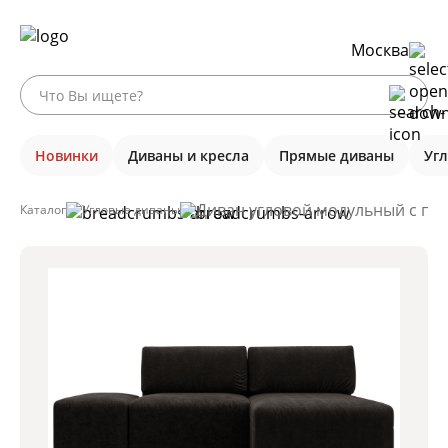
Москва
Новинки
Диваны и кресла
Прямые диваны
Уг
Диван угловой модульный с пуф
Каталог
Угловые диваны