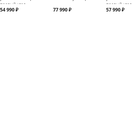
правый угол
правый угол
54 990
₽
77 990
₽
57 990
₽