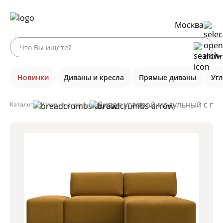
Москва
Новинки
Диваны и кресла
Прямые диваны
Уг
Диван угловой модульный с пуф
Каталог
Угловые диваны