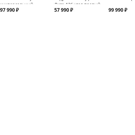
универсальный
Лига-126 угол правый
97 990
₽
57 990
₽
99 990
₽